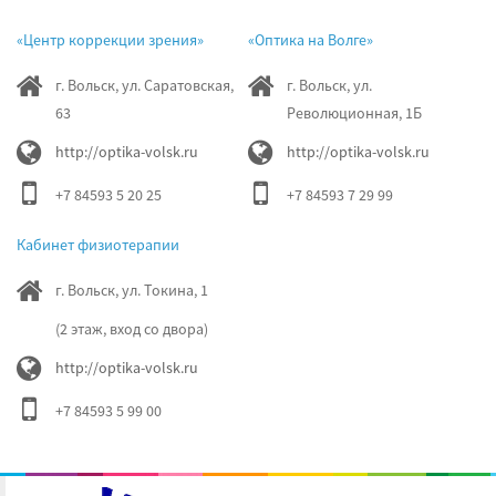
«Центр коррекции зрения»
«Оптика на Волге»
г. Вольск, ул. Саратовская,
г. Вольск, ул.
63
Революционная, 1Б
http://optika-volsk.ru
http://optika-volsk.ru
+7 84593 5 20 25
+7 84593 7 29 99
Кабинет физиотерапии
г. Вольск, ул. Токина, 1
(2 этаж, вход со двора)
http://optika-volsk.ru
+7 84593 5 99 00